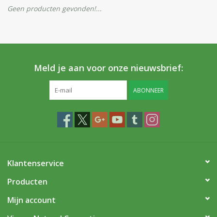
Huidproblemen
Geen producten gevonden!...
Effecten
Parfum
Meld je aan voor onze nieuwsbrief:
Zon
ABONNEER
Voor Salons
Gift sets
Klantenservice
Blog
Producten
Mijn account