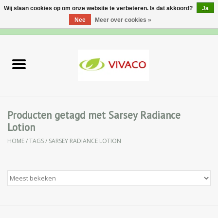
Wij slaan cookies op om onze website te verbeteren. Is dat akkoord?
Ja
Nee
Meer over cookies »
0 Artikelen - €0,00
Home
Nieuw
Gezichtsverzorging
Producten getagd met Sarsey Radiance
Lotion
Lichaamsverzorging
HOME
/
TAGS
/
SARSEY RADIANCE LOTION
Specialiteiten
Natuurlijke Kruiden
Apotheek