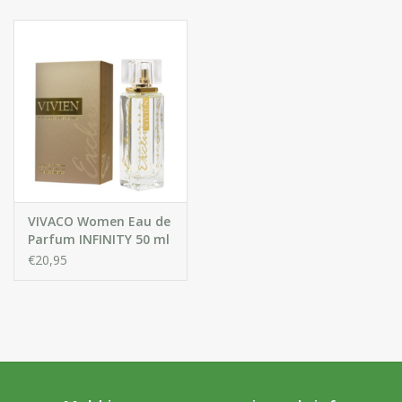
Huidproblemen
Effecten
Parfum
Zon
Voor Salons
VIVACO Women Eau de
Parfum INFINITY 50 ml
€20,95
Gift sets
Blog