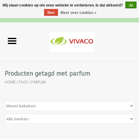
Wij slaan cookies op om onze website te verbeteren. Is dat akkoord?
Ja
Nee
Meer over cookies »
0 Artikelen - €0,00
Home
Nieuw
Gezichtsverzorging
Producten getagd met parfum
HOME
/
TAGS
/
PARFUM
Lichaamsverzorging
Specialiteiten
Natuurlijke Kruiden
Apotheek