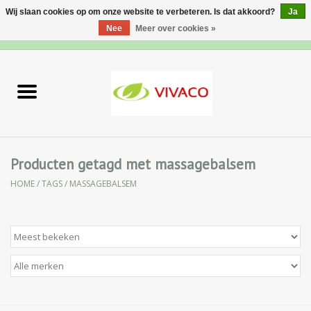
Wij slaan cookies op om onze website te verbeteren. Is dat akkoord?
Ja
Nee
Meer over cookies »
0 Artikelen - €0,00
Home
Nieuw
Gezichtsverzorging
Producten getagd met massagebalsem
HOME
/
TAGS
/
MASSAGEBALSEM
Lichaamsverzorging
Specialiteiten
Natuurlijke Kruiden
Apotheek