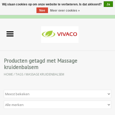
Wij slaan cookies op om onze website te verbeteren. Is dat akkoord?
Ja
Nee
Meer over cookies »
0 Artikelen - €0,00
Home
Nieuw
Gezichtsverzorging
Producten getagd met Massage
kruidenbalsem
Lichaamsverzorging
HOME
/
TAGS
/
MASSAGE KRUIDENBALSEM
Specialiteiten
Natuurlijke Kruiden
Apotheek