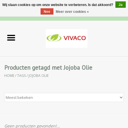
Wij slaan cookies op om onze website te verbeteren. Is dat akkoord?
Ja
Nee
Meer over cookies »
0 Artikelen - €0,00
Home
Nieuw
Gezichtsverzorging
Producten getagd met Jojoba Olie
HOME
/
TAGS
/
JOJOBA OLIE
Lichaamsverzorging
Specialiteiten
Natuurlijke Kruiden
Apotheek
Geen producten gevonden!...