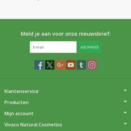
Huidproblemen
Effecten
Meld je aan voor onze nieuwsbrief:
Parfum
ABONNEER
Zon
Voor Salons
Gift sets
Klantenservice
Blog
Producten
Mijn account
Vivaco Natural Cosmetics