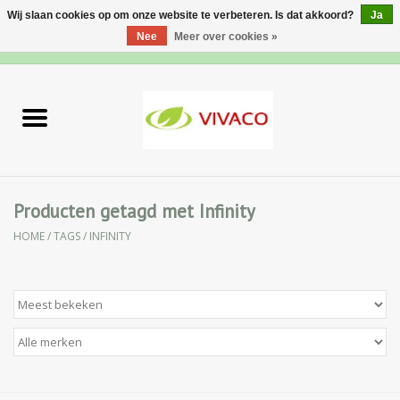
Wij slaan cookies op om onze website te verbeteren. Is dat akkoord?
Ja
Nee
Meer over cookies »
0 Artikelen - €0,00
Home
Nieuw
Gezichtsverzorging
Producten getagd met Infinity
HOME
/
TAGS
/
INFINITY
Lichaamsverzorging
Specialiteiten
Natuurlijke Kruiden
Apotheek