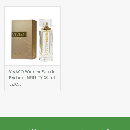
Huidproblemen
Effecten
Parfum
Zon
Voor Salons
VIVACO Women Eau de
Parfum INFINITY 50 ml
€20,95
Gift sets
Blog