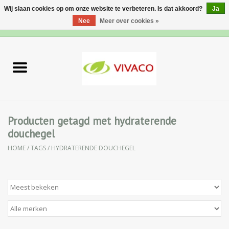
Wij slaan cookies op om onze website te verbeteren. Is dat akkoord?
Ja
Nee
Meer over cookies »
0 Artikelen - €0,00
Home
Nieuw
Gezichtsverzorging
Producten getagd met hydraterende
douchegel
Lichaamsverzorging
HOME
/
TAGS
/
HYDRATERENDE DOUCHEGEL
Specialiteiten
Natuurlijke Kruiden
Apotheek