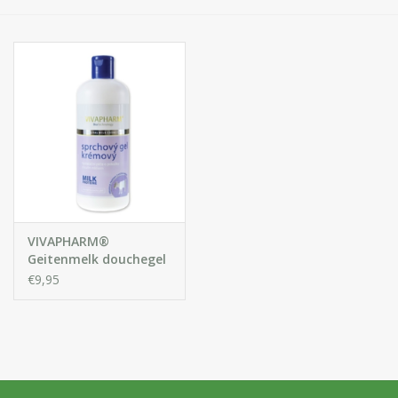
Huidproblemen
Effecten
Parfum
Zon
Voor Salons
VIVAPHARM®
Gift sets
Geitenmelk douchegel
€9,95
Blog