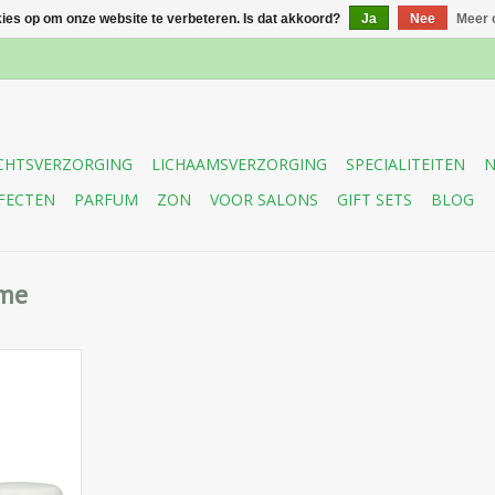
kies op om onze website te verbeteren. Is dat akkoord?
Ja
Nee
Meer 
CHTSVERZORGING
LICHAAMSVERZORGING
SPECIALITEITEN
N
FECTEN
PARFUM
ZON
VOOR SALONS
GIFT SETS
BLOG
ème
ererende
crème met
 dag- en
voor de
 huid.