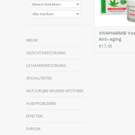
Voorkomt rimpels, hy
vertraagt he
verouderingspr
VIVAPHARM® Vo
Anti-aging
NIEUW
Gezichtscrème 
€17,45
Cannabis olie
GEZICHTSVERZORGING
LICHAAMSVERZORGING
SPECIALITEITEN
NATUURLIJKE KRUIDEN APOTHEEK
HUIDPROBLEMEN
EFFECTEN
PARFUM