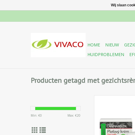
Wij slaan coo
HOME
NIEUW
GEZI
HUIDPROBLEMEN
EF
Producten getagd met gezichtsr
Voedende en regen
Anti-aging gezichts
Min: €
0
Max: €
20
Cannabis olie voor
nachtverzorging 
normale en droge