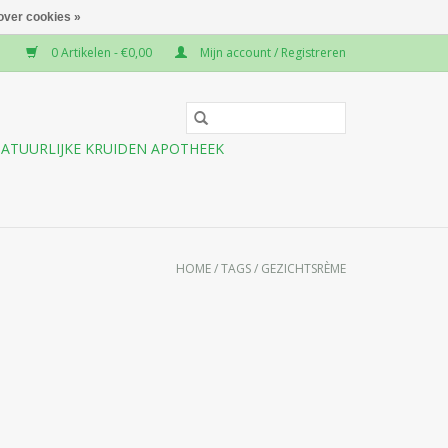
over cookies »
0 Artikelen - €0,00
Mijn account / Registreren
ATUURLIJKE KRUIDEN APOTHEEK
HOME
/
TAGS
/
GEZICHTSRÈME