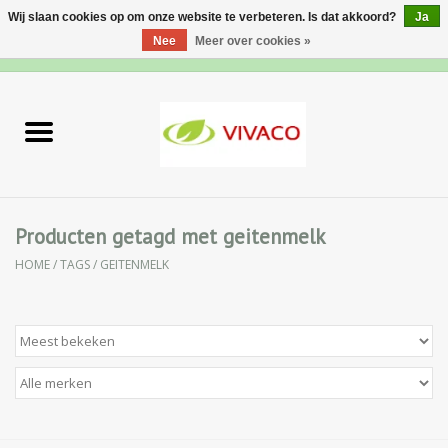
Wij slaan cookies op om onze website te verbeteren. Is dat akkoord?
Ja
Nee
Meer over cookies »
0 Artikelen - €0,00
Home
Nieuw
Gezichtsverzorging
Producten getagd met geitenmelk
HOME
/
TAGS
/
GEITENMELK
Lichaamsverzorging
Specialiteiten
Natuurlijke Kruiden
Apotheek