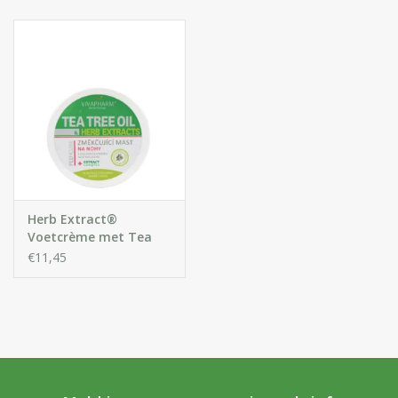
Huidproblemen
Effecten
Parfum
Zon
Voor Salons
Herb Extract®
Voetcrème met Tea
Tree Oil
€11,45
Gift sets
Blog