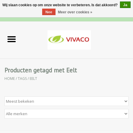
Wij slaan cookies op om onze website te verbeteren. Is dat akkoord?
Ja
Nee
Meer over cookies »
0 Artikelen - €0,00
Home
Nieuw
Gezichtsverzorging
Producten getagd met Eelt
HOME
/
TAGS
/
EELT
Lichaamsverzorging
Specialiteiten
Natuurlijke Kruiden
Apotheek