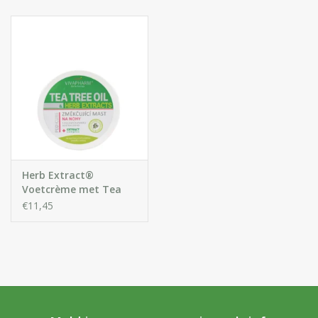
Huidproblemen
Effecten
Parfum
Zon
Voor Salons
Herb Extract®
Voetcrème met Tea
Tree Oil
€11,45
Gift sets
Blog