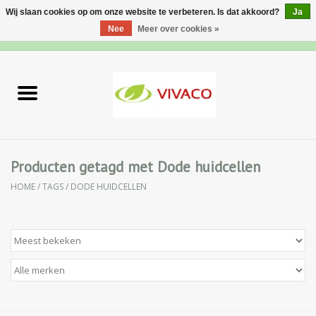
Wij slaan cookies op om onze website te verbeteren. Is dat akkoord?
Ja
Nee
Meer over cookies »
0 Artikelen - €0,00
Home
Nieuw
Gezichtsverzorging
Producten getagd met Dode huidcellen
HOME
/
TAGS
/
DODE HUIDCELLEN
Lichaamsverzorging
Specialiteiten
Natuurlijke Kruiden
Apotheek