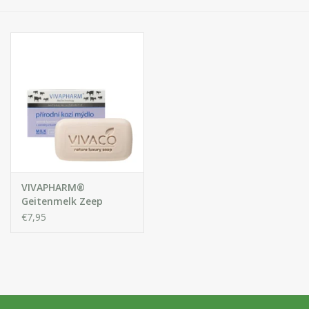
Huidproblemen
Effecten
Parfum
Zon
Voor Salons
VIVAPHARM®
Gift sets
Geitenmelk Zeep
€7,95
Blog