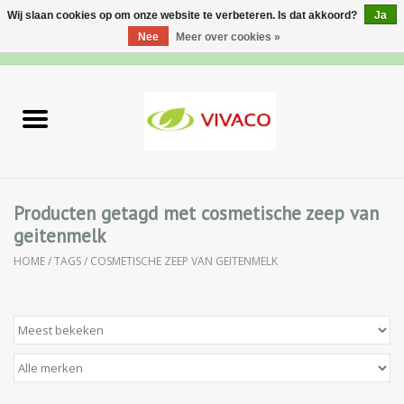
Wij slaan cookies op om onze website te verbeteren. Is dat akkoord?
Ja
Nee
Meer over cookies »
0 Artikelen - €0,00
Home
Nieuw
Gezichtsverzorging
Producten getagd met cosmetische zeep van
geitenmelk
Lichaamsverzorging
HOME
/
TAGS
/
COSMETISCHE ZEEP VAN GEITENMELK
Specialiteiten
Natuurlijke Kruiden
Apotheek