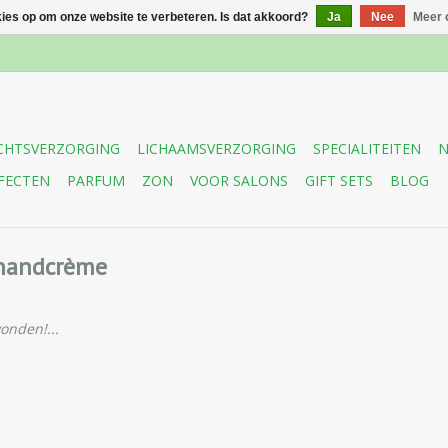
kies op om onze website te verbeteren. Is dat akkoord?
Ja
Nee
Meer 
CHTSVERZORGING
LICHAAMSVERZORGING
SPECIALITEITEN
N
FECTEN
PARFUM
ZON
VOOR SALONS
GIFT SETS
BLOG
 handcrème
onden!...