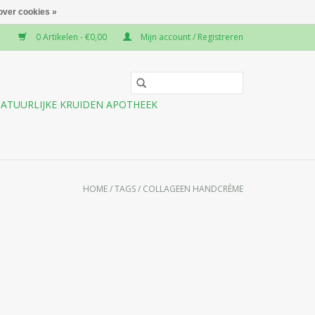
over cookies »
0 Artikelen - €0,00
Mijn account / Registreren
ATUURLIJKE KRUIDEN APOTHEEK
HOME
/
TAGS
/
COLLAGEEN HANDCRÈME