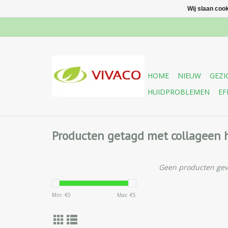
Wij slaan coo
HOME
NIEUW
GEZI
HUIDPROBLEMEN
EF
Producten getagd met collageen
Geen producten gev
Min: €
0
Max: €
5