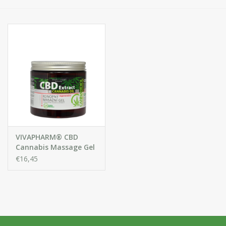
Huidproblemen
Effecten
Parfum
Zon
Voor Salons
VIVAPHARM® CBD
Gift sets
Cannabis Massage Gel
met Cannabisolie
€16,45
Blog