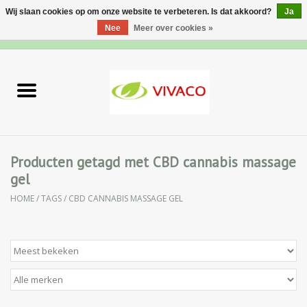
Wij slaan cookies op om onze website te verbeteren. Is dat akkoord?
Ja
Nee
Meer over cookies »
0 Artikelen - €0,00
Home
Nieuw
Gezichtsverzorging
Producten getagd met CBD cannabis massage
gel
Lichaamsverzorging
HOME
/
TAGS
/
CBD CANNABIS MASSAGE GEL
Specialiteiten
Natuurlijke Kruiden
Apotheek