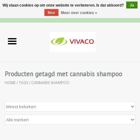
Wij slaan cookies op om onze website te verbeteren. Is dat akkoord?
Ja
Nee
Meer over cookies »
0 Artikelen - €0,00
Home
Nieuw
Gezichtsverzorging
Producten getagd met cannabis shampoo
HOME
/
TAGS
/
CANNABIS SHAMPOO
Lichaamsverzorging
Specialiteiten
Natuurlijke Kruiden
Apotheek