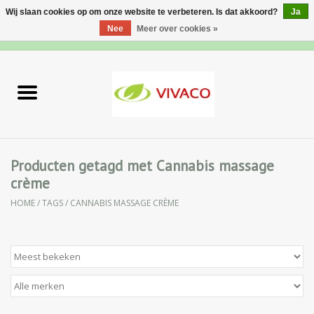
Wij slaan cookies op om onze website te verbeteren. Is dat akkoord?
Ja
Nee
Meer over cookies »
0 Artikelen - €0,00
Home
Nieuw
Gezichtsverzorging
Producten getagd met Cannabis massage
crème
Lichaamsverzorging
HOME
/
TAGS
/
CANNABIS MASSAGE CRÈME
Specialiteiten
Natuurlijke Kruiden
Apotheek