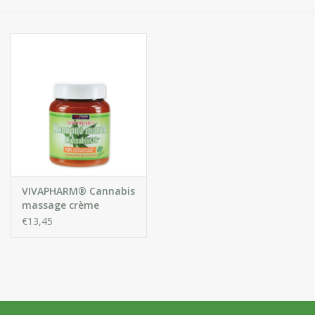
Huidproblemen
Effecten
Parfum
Zon
Voor Salons
VIVAPHARM® Cannabis
Gift sets
massage crème
€13,45
Blog