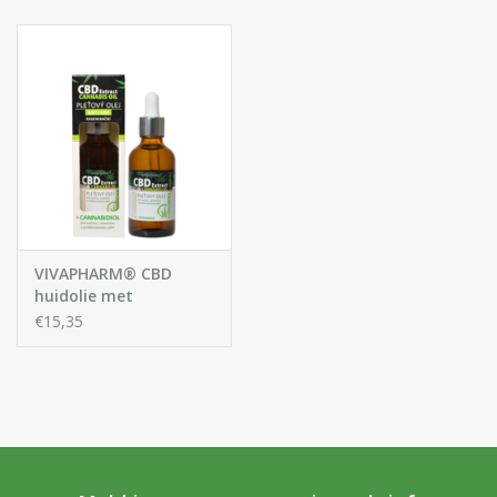
Huidproblemen
Effecten
Parfum
Zon
Voor Salons
VIVAPHARM® CBD
huidolie met
Cannabidiol
€15,35
Gift sets
Blog