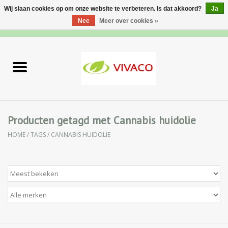
Wij slaan cookies op om onze website te verbeteren. Is dat akkoord?
Ja
Nee
Meer over cookies »
0 Artikelen - €0,00
Home
Nieuw
Gezichtsverzorging
Producten getagd met Cannabis huidolie
HOME
/
TAGS
/
CANNABIS HUIDOLIE
Lichaamsverzorging
Specialiteiten
Natuurlijke Kruiden
Apotheek