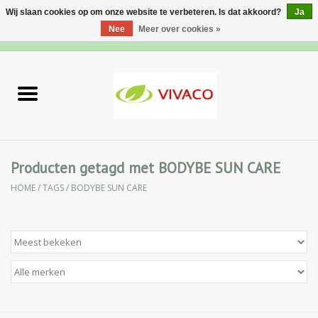
Wij slaan cookies op om onze website te verbeteren. Is dat akkoord?
Ja
Nee
Meer over cookies »
0 Artikelen - €0,00
Home
Nieuw
Gezichtsverzorging
Producten getagd met BODYBE SUN CARE
HOME
/
TAGS
/
BODYBE SUN CARE
Lichaamsverzorging
Specialiteiten
Natuurlijke Kruiden
Apotheek