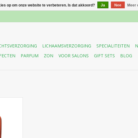
kies op om onze website te verbeteren. Is dat akkoord?
Ja
Nee
Meer 
CHTSVERZORGING
LICHAAMSVERZORGING
SPECIALITEITEN
N
FECTEN
PARFUM
ZON
VOOR SALONS
GIFT SETS
BLOG
chtend bad
ganolie om
ereren,
ichten en
 spoelen.