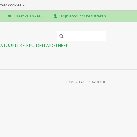
over cookies »
0 Artikelen - €0,00
Mijn account / Registreren
ATUURLIJKE KRUIDEN APOTHEEK
HOME
/
TAGS
/
BADOLIE