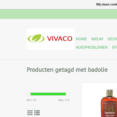
Wij slaan coo
HOME
NIEUW
GEZI
HUIDPROBLEMEN
EF
Producten getagd met badolie
Body Tip een verza
met kostbare Bio-Ar
de huid te regen
Min: €
0
Max: €
15
spanningen te verl
vermoeidheid weg te