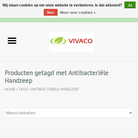
Wij slaan cookies op om onze website te verbeteren. Is dat akkoord?
Ja
Nee
Meer over cookies »
0 Artikelen - €0,00
Home
Nieuw
Gezichtsverzorging
Producten getagd met Antibacteriële
Handzeep
Lichaamsverzorging
HOME
/
TAGS
/
ANTIBACTERIËLE HANDZEEP
Specialiteiten
Natuurlijke Kruiden
Apotheek