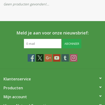
Huidproblemen
Geen producten gevonden!...
Effecten
Parfum
Meld je aan voor onze nieuwsbrief:
Zon
ABONNEER
Voor Salons
Gift sets
Klantenservice
Blog
Producten
Mijn account