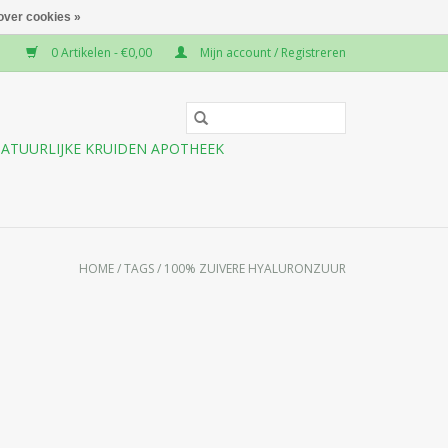
over cookies »
0 Artikelen - €0,00
Mijn account / Registreren
ATUURLIJKE KRUIDEN APOTHEEK
HOME
/
TAGS
/
100% ZUIVERE HYALURONZUUR