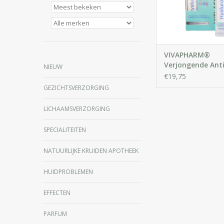
hydrateert en haar ela
stevigheid hers
IN WINKELWA
VIVAPHARM®
Verjongende Ant
NIEUW
crème met Hyal
€19,75
3%
GEZICHTSVERZORGING
LICHAAMSVERZORGING
SPECIALITEITEN
NATUURLIJKE KRUIDEN APOTHEEK
HUIDPROBLEMEN
EFFECTEN
PARFUM