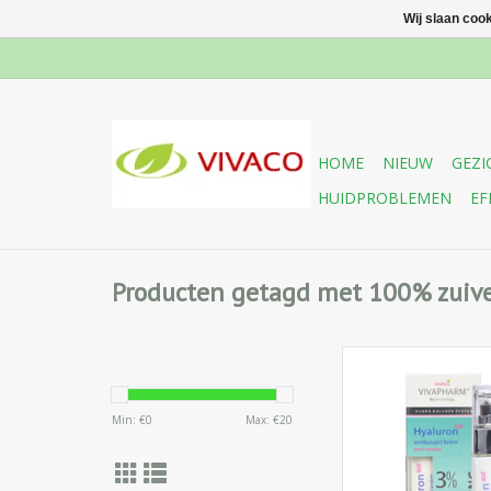
Wij slaan coo
HOME
NIEUW
GEZI
HUIDPROBLEMEN
EF
Producten getagd met 100% zuive
Verjongende anti-ag
voor alle huidtyp
Min: €
0
Max: €
20
bijzonder geschikt
rijpere en vermoeide h
doeltreffend rege