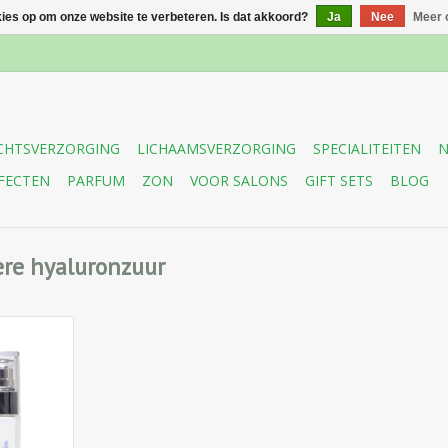
kies op om onze website te verbeteren. Is dat akkoord?
Ja
Nee
Meer 
CHTSVERZORGING
LICHAAMSVERZORGING
SPECIALITEITEN
N
FECTEN
PARFUM
ZON
VOOR SALONS
GIFT SETS
BLOG
re hyaluronzuur
ing crème
es maar
 voor de
uid, die zij
nereert,