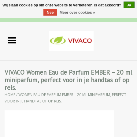
Wij slaan cookies op om onze website te verbeteren. Is dat akkoord?
Ja
Nee
Meer over cookies »
0 Artikelen - €0,00
Home
Nieuw
Gezichtsverzorging
VIVACO Women Eau de Parfum EMBER – 20 ml
miniparfum, perfect voor in je handtas of op
Lichaamsverzorging
reis.
HOME
/
WOMEN EAU DE PARFUM EMBER – 20 ML MINIPARFUM, PERFECT
Specialiteiten
VOOR IN JE HANDTAS OF OP REIS.
Natuurlijke Kruiden
Apotheek