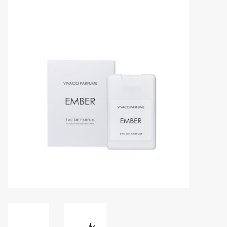
Huidproblemen
Effecten
Parfum
Zon
Voor Salons
Gift sets
Blog