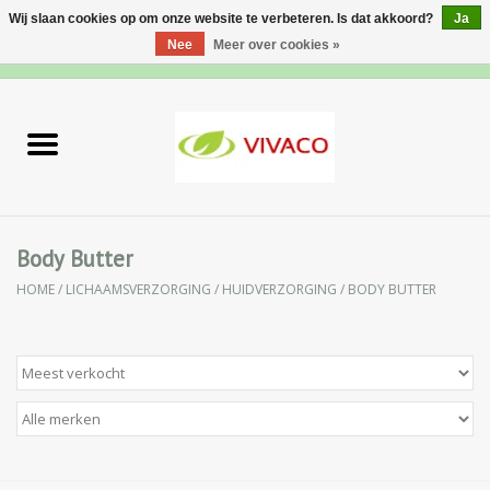
Wij slaan cookies op om onze website te verbeteren. Is dat akkoord?
Ja
Nee
Meer over cookies »
0 Artikelen - €0,00
Home
Nieuw
Gezichtsverzorging
Body Butter
HOME
/
LICHAAMSVERZORGING
/
HUIDVERZORGING
/
BODY BUTTER
Lichaamsverzorging
Specialiteiten
Natuurlijke Kruiden
Apotheek