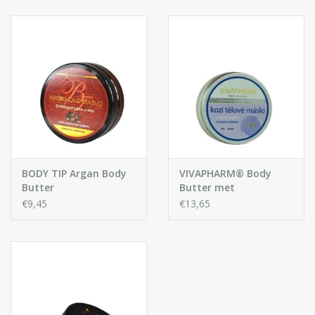
Huidproblemen
Effecten
Parfum
Zon
Voor Salons
BODY TIP Argan Body
VIVAPHARM® Body
Butter
Butter met
Geitenmelk
€9,45
€13,65
Gift sets
Blog