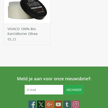
VIVACO 100% Bio
Karitéboter (Shea
Butter) voor Gezicht &
€9,25
Lichaam
Meld je aan voor onze nieuwsbrief:
ABONNEER