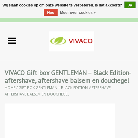
Wij slaan cookies op om onze website te verbeteren. Is dat akkoord?
Ja
Nee
Meer over cookies »
0 Artikelen - €0,00
Home
Nieuw
Gezichtsverzorging
VIVACO Gift box GENTLEMAN – Black Edition-
aftershave, aftershave balsem en douchegel
Lichaamsverzorging
HOME
/
GIFT BOX GENTLEMAN – BLACK EDITION-AFTERSHAVE,
AFTERSHAVE BALSEM EN DOUCHEGEL
Specialiteiten
Natuurlijke Kruiden
Apotheek