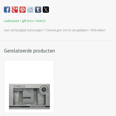
een gladde en gevoede huid en ook een frisse geur.
Inhoud:
cadeauset
/
gift box
/
VIVACO
- Aftershave Gentleman 100 ml
Aan verlanglijst toevoegen
/
Toevoegen om te vergelijken
/
Afdrukken
- Aftershave balsem Gentleman 100 ml
- Douchegel 2in1 Gentleman 200 ml
Gerelateerde producten