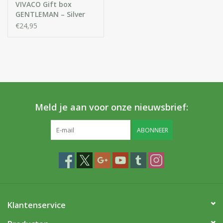
VIVACO Gift box
GENTLEMAN – Silver
Edition - aftershave,
€24,95
aftershave balsem en
douchegel
Meld je aan voor onze nieuwsbrief:
ABONNEER
Klantenservice