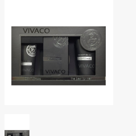
Huidproblemen
Effecten
Parfum
Zon
Voor Salons
Gift sets
Blog