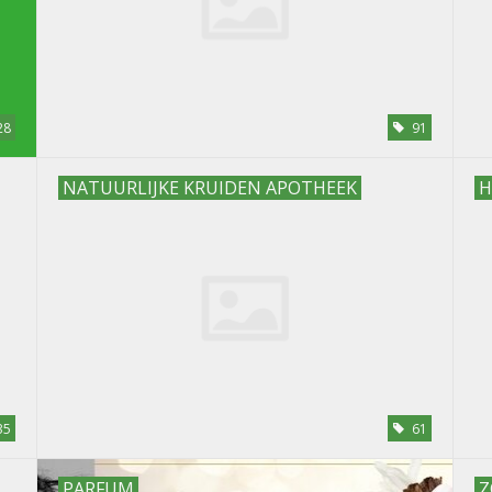
28
91
NATUURLIJKE KRUIDEN APOTHEEK
H
35
61
PARFUM
Z