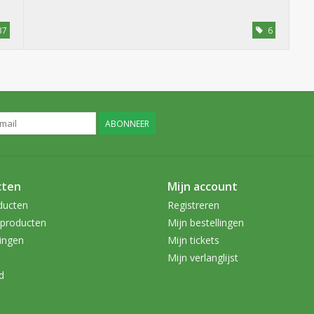
37
6
ABONNEER
cten
Mijn account
ducten
Registreren
producten
Mijn bestellingen
ingen
Mijn tickets
Mijn verlanglijst
d