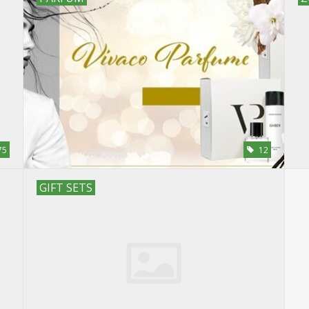
75
12
GIFT SETS