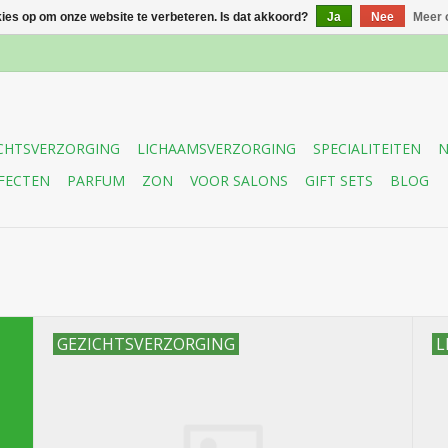
kies op om onze website te verbeteren. Is dat akkoord?
Ja
Nee
Meer 
CHTSVERZORGING
LICHAAMSVERZORGING
SPECIALITEITEN
N
FECTEN
PARFUM
ZON
VOOR SALONS
GIFT SETS
BLOG
GEZICHTSVERZORGING
L