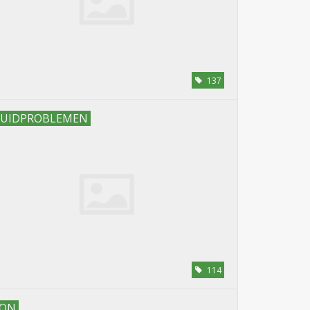
137
UIDPROBLEMEN
114
ON