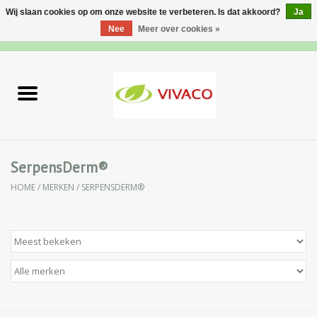
Wij slaan cookies op om onze website te verbeteren. Is dat akkoord?
Ja
Nee
Meer over cookies »
0 Artikelen - €0,00
Home
Nieuw
Gezichtsverzorging
SerpensDerm®
HOME
/
MERKEN
/
SERPENSDERM®
Lichaamsverzorging
Specialiteiten
Natuurlijke Kruiden
Apotheek