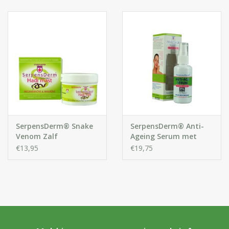
Huidproblemen
Effecten
Parfum
Zon
Voor Salons
SerpensDerm® Snake
SerpensDerm® Anti-
Venom Zalf
Ageing Serum met
Snake Venom
€13,95
€19,75
Gift sets
Blog