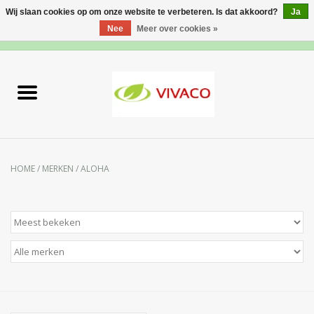
Wij slaan cookies op om onze website te verbeteren. Is dat akkoord?
Ja
Nee
Meer over cookies »
0 Artikelen - €0,00
Home
Nieuw
Gezichtsverzorging
HOME
/
MERKEN
/
ALOHA
Lichaamsverzorging
Specialiteiten
Natuurlijke Kruiden
Apotheek