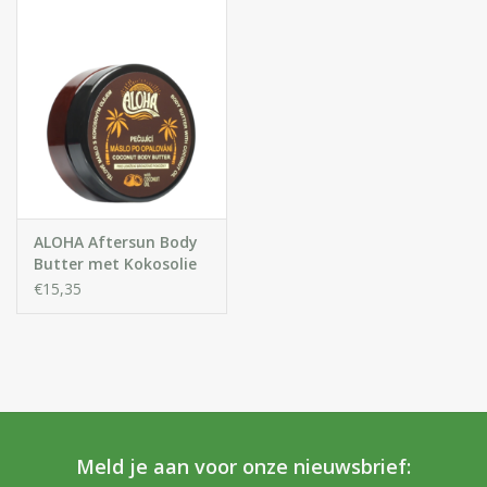
Huidproblemen
Effecten
Parfum
Zon
ALOHA Aftersun Body
Voor Salons
Butter met Kokosolie
voor langdurige
€15,35
behoud van een
Gift sets
natuurlijke bruine
teint.
Blog
Meld je aan voor onze nieuwsbrief: