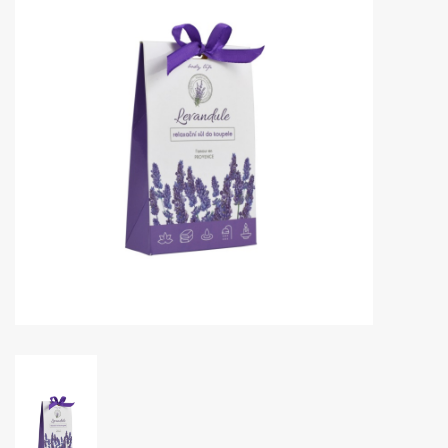
Huidproblemen
Effecten
Parfum
Zon
Voor Salons
Gift sets
Blog