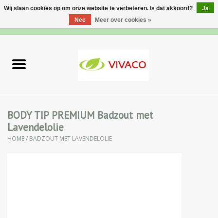
Wij slaan cookies op om onze website te verbeteren. Is dat akkoord?
Ja
Nee
Meer over cookies »
0 Artikelen - €0,00
Home
Nieuw
Gezichtsverzorging
BODY TIP PREMIUM Badzout met
Lavendelolie
Lichaamsverzorging
HOME
/
BADZOUT MET LAVENDELOLIE
Specialiteiten
Natuurlijke Kruiden
Apotheek