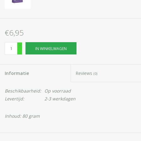
€6,95
+
IN WINKELWAGEN
-
Informatie
Reviews
(0)
Beschikbaarheid:
Op voorraad
Levertijd:
2-3 werkdagen
Inhoud: 80 gram
BODY TIP Badzout met Lavendelolie BT Premium
een