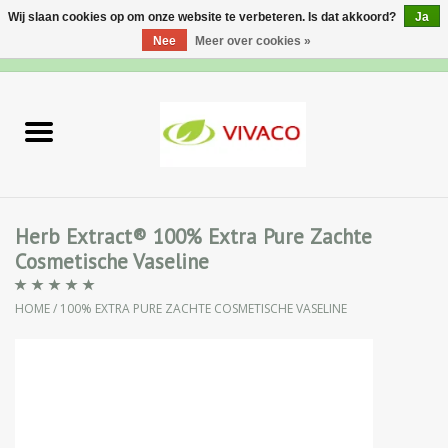
Wij slaan cookies op om onze website te verbeteren. Is dat akkoord?
Ja
Nee
Meer over cookies »
0 Artikelen - €0,00
Home
Nieuw
Gezichtsverzorging
Herb Extract® 100% Extra Pure Zachte
Cosmetische Vaseline
Lichaamsverzorging
HOME
/
100% EXTRA PURE ZACHTE COSMETISCHE VASELINE
Specialiteiten
Natuurlijke Kruiden
Apotheek