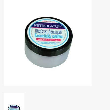
Huidproblemen
Effecten
Parfum
Zon
Voor Salons
Gift sets
Blog