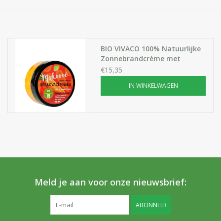
Huidproblemen
Effecten
BIO VIVACO 100% Natuurlijke
Zonnebrandcrème met
Parfum
Wortel Extract, SPF15
€15,35
IN WINKELWAGEN
Zon
Voor Salons
Gift sets
Blog
Meld je aan voor onze nieuwsbrief:
ABONNEER