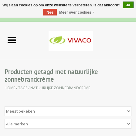
Wij slaan cookies op om onze website te verbeteren. Is dat akkoord?
Ja
Nee
Meer over cookies »
0 Artikelen - €0,00
Home
Nieuw
Gezichtsverzorging
Producten getagd met natuurlijke
zonnebrandcrème
Lichaamsverzorging
HOME
/
TAGS
/
NATUURLIJKE ZONNEBRANDCRÈME
Specialiteiten
Natuurlijke Kruiden
Apotheek