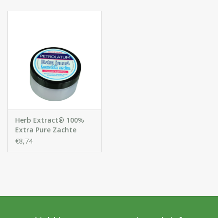
Huidproblemen
Effecten
Parfum
Zon
Voor Salons
Herb Extract® 100%
Extra Pure Zachte
Cosmetische Vaseline
€8,74
Gift sets
Blog