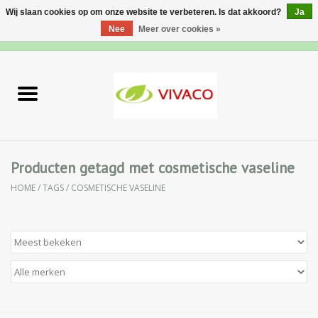
Wij slaan cookies op om onze website te verbeteren. Is dat akkoord?
Ja
Nee
Meer over cookies »
0 Artikelen - €0,00
Home
Nieuw
Gezichtsverzorging
Producten getagd met cosmetische vaseline
HOME
/
TAGS
/
COSMETISCHE VASELINE
Lichaamsverzorging
Specialiteiten
Natuurlijke Kruiden
Apotheek