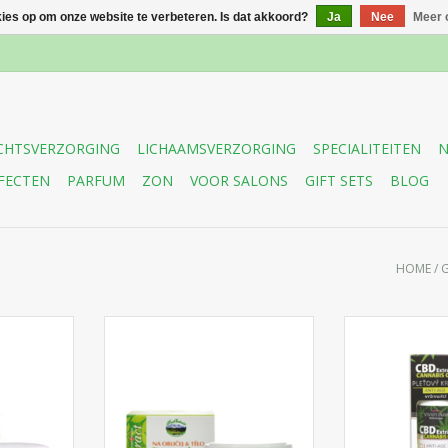
kies op om onze website te verbeteren. Is dat akkoord?
Ja
Nee
Meer 
CHTSVERZORGING
LICHAAMSVERZORGING
SPECIALITEITEN
N
FECTEN
PARFUM
ZON
VOOR SALONS
GIFT SETS
BLOG
HOME
/
Gezichtscrème met hennepolie
voor een zachte huidverzorging.
ht liftende
Anti-rimpel ge
Het kalmeert, revitaliseert en
me met
een unieke c
hydrateert de huid.
) voor alle
cannabidi
e rimpels en
hyaluronzuur vo
uid.
uur verzorgin