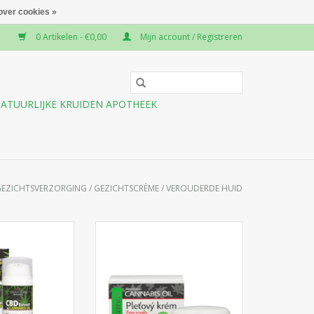
over cookies »
0 Artikelen - €0,00
Mijn account / Registreren
ATUURLIJKE KRUIDEN APOTHEEK
GEZICHTSVERZORGING
/
GEZICHTSCRÈME
/
VEROUDERDE HUID
zichtscrème met
Voedende en regenererende
ombinatie van
Anti-aging gezichtscrème met
ol (CBD) en
Cannabis olie voor dag- en
or intensieve 24-
nachtverzorging voor de
g. Hydrateert,
normale en droge huid.