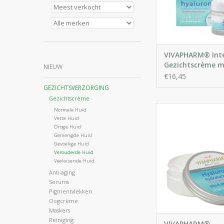
IN WINKELWA
VIVAPHARM® Inte
Gezichtscrème 
NIEUW
Hyaluronzuur
€16,45
GEZICHTSVERZORGING
Gezichtscrème
Normale Huid
Vette Huid
Intensieve hydratere
Droge Huid
voor lichamelijke be
Gemengde Huid
gezicht met hyalu
Gevoelige Huid
geschikt voor alle h
Verouderde Huid
Veeleisende Huid
IN WINKELWA
Anti-aging
Serums
Pigmentvlekken
Oogcrème
Maskers
Reiniging
VIVAPHARM®