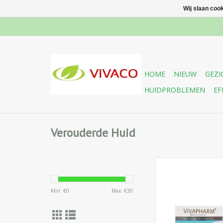
Wij slaan coo
HOME
NIEUW
GEZI
HUIDPROBLEMEN
EF
Verouderde Huid
Intensieve dag en nac
anti-aging crè
Min: €
0
Max: €
30
hyaluronzuur (conc.2%
huidtypen. Het vult d
verjongt de h