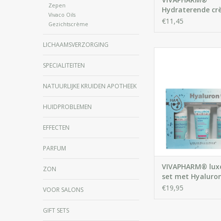
Zepen
Hydraterende cr
Vivaco Oils
hyaluronzuur vo
€11,45
Gezichtscrème
lichaam en gezic
LICHAAMSVERZORGING
Luxe Giftset voor Vr
een complete dag
SPECIALITEITEN
huidverzorgi
NATUURLIJKE KRUIDEN APOTHEEK
IN WINKELWA
HUIDPROBLEMEN
EFFECTEN
PARFUM
VIVAPHARM® luxe
ZON
set met Hyaluro
producten
€19,95
VOOR SALONS
GIFT SETS